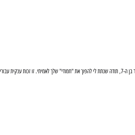
מזל טוב ליוצר המוכשר בן ה-7, תודה שנתת לי להפוך את "חמודי" שלך לאמיתי. זו זכות ענק