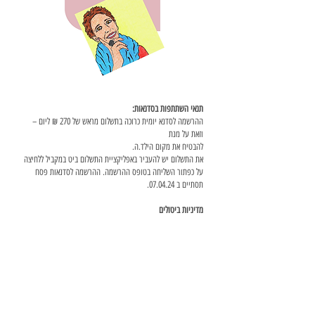
תנאי השתתפות בסדנאות:
ההרשמה לסדנא יומית כרוכה בתשלום מראש של 270 ₪ ליום –
וזאת על מנת
להבטיח את מקום הילד.ה.
את התשלום יש להעביר באפליקציית התשלום ביט במקביל ללחיצה
על כפתור השליחה בטופס ההרשמה. ההרשמה לסדנאות פסח
תסתיים ב 07.04.24.
מדיניות ביטולים
במקרה של ביטול הסדנה מצידי, התשלום יוחזר במלואו תוך שבעה
ימי עסקים.
במידה והנך מעוניין לבטל השתתפות הילד.ה בסדנה, יש להודיע לי
על כך
בשליחת הודעת וואטסאפ למספר
054-4459438
במקרה של ביטול השתתפות בסדנה: