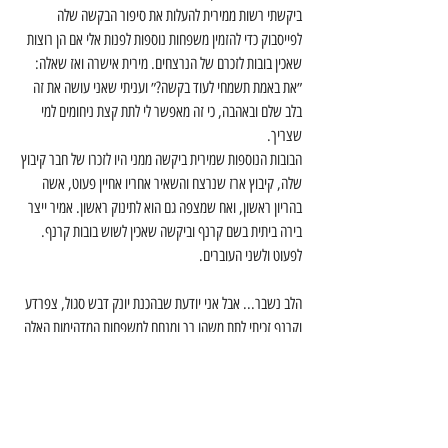
ביקשתי רשות ממירית להעלות את סיפור הבקשה שלה 
לפייסבוק כדי להזמין משפחות נוספות לפנות אלי אם הן רוצות 
שאכין בובות לזכרם של הנרצחים. מירית אישרה ואז שאלה: 
״את באמת תשמחי לעוד בקשה?״ ועניתי שאני עושה את זה 
בלב שלם ובאהבה, כי זה מאפשר לי לתת קצת ניחומים למי 
שצריך.
הבובות הנוספות שמירית ביקשה ממני היו לזכרו של חבר קיבוץ 
שלה, קיבוץ ארז שנרצח והשאיר אחריו אחיין פעוט, אשה 
בהריון ראשון, ואח שמצפה גם הוא לתינוק ראשון. אמיר ייצר 
בירה ביתית בשם קרנף וביקשה שאכין לשוש בובות קרנף. 
לפעוט ולשני העוברים. 
הלב נשבר... אבל אני יודעת שבהכנת 
יונק דבש סגול, צפרדע 
וקרנף 
זכיתי לתת משהו רך ומנחם למשפחות המדהימות האלה 
ו
אני רוצה לפנות מכאן, למשפחות שאיבדו את יקיריהן 
ומעונינות בבובה או מתנה בעבודת יד לזכרם – תהיה לי הזכות 
להעניק לכם אותן במתנה ובאהבה מכל הלב.