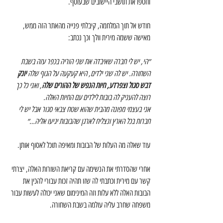
וחטפו את תושבי היישובים שבעוטף.
חודש אל תוך המלחמה, קיבלתי פנייה מהאתר הזה ממש, 
מאישה ששמה מירית וולך וכך נכתב:
״הי, יש לי חברה שאיבדה את שני הוריה בכפר עזה בשבת 
השחורה. יש לה שני ילדים, היא קעקעה על הגוף שלה 
יונק 
דבש סגול וצפרדע, חיות הנפש של ההורים שלה
, ואני כל כך 
רוצה להעניק לה בובות לילדים עם החיות האלה.
אני בעצמי מפונה מהבית שהוא שטח צבאי סגור אבל יש לי 
חברות בכל הארץ ונצליח לארגן שהבובות יגיעו אליה…״
עוד שאלה מה העלות של הבובות ומאיפה תוכל לאסוף אותן.
אחרי שהסדרתי את הנשימה עם קריאת השורות האלה, יצרתי 
קשר עם מירית וכתבתי לה שזו תהיה זכות עבורי להכין את 
הבובות האלה ללא עלות וזה המינימום שאני יכולה לעשות עבור 
משפחה שחרב עליה עולמה בשבת השחורה.